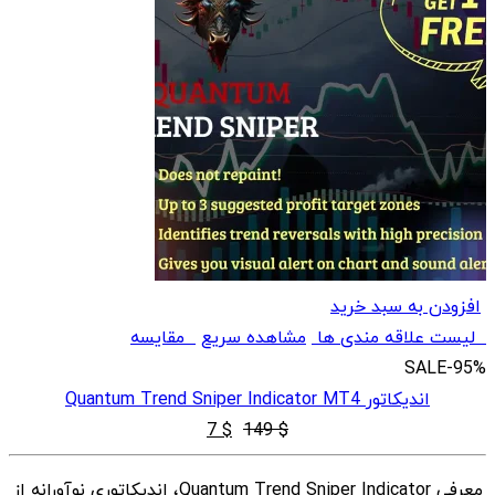
افزودن به سبد خرید
لیست علاقه مندی ها
مشاهده سریع
مقایسه
SALE
-95%
اندیکاتور Quantum Trend Sniper Indicator MT4
قیمت
قیمت
7
$
149
$
اصلی
فعلی
معرفی Quantum Trend Sniper Indicator، اندیکاتوری نوآورانه از
$ 7
$ 149