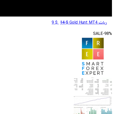
قیمت
قیمت
ربات Gold Hunt MT4
$
14
$
9
اصلی
فعلی
SALE
-98%
$ 9
$ 14
بود.
است.