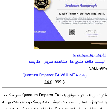
افزودن به سبد خرید
لیست علاقه مندی ها
مشاهده سریع
مقایسه
SALE
-99%
ربات Quantum Emperor EA V6.0 MT4
قیمت
قیمت
14
$
999
$
اصلی
فعلی
قدرت بی‌نظیر ترید موفق را با Quantum Emperor EA تجربه کنید.
$ 14
$ 999
با استراتژی انقلابی، مدیریت هوشمندانه ریسک و تنظیمات بهینه
بود.
است.
برای موفقیت. با ربات معامله گر ما با اعتماد ترید کنید. همین