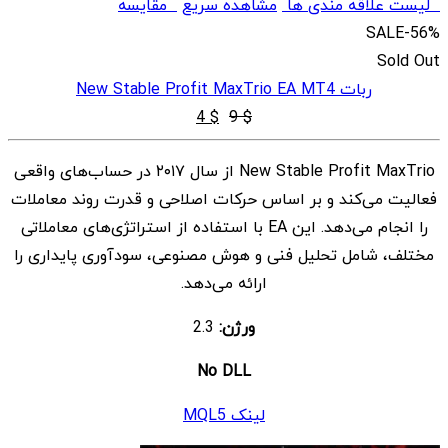
لیست علاقه مندی ها
مشاهده سریع
مقایسه
SALE
-56%
Sold Out
ربات New Stable Profit MaxTrio EA MT4
قیمت
قیمت
4
$
9
$
اصلی
فعلی
New Stable Profit MaxTrio از سال ۲۰۱۷ در حساب‌های واقعی
$ 4
$ 9
فعالیت می‌کند و بر اساس حرکات اصلاحی و قدرت روند معاملات
بود.
است.
را انجام می‌دهد. این EA با استفاده از استراتژی‌های معاملاتی
مختلف، شامل تحلیل فنی و هوش مصنوعی، سودآوری پایداری را
ارائه می‌دهد.
ورژن:
2.3
No DLL
لینک MQL5