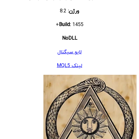
ورژن:
8.2
Build:
1455+
NoDLL
لایو سیگنال
لینک MQL5