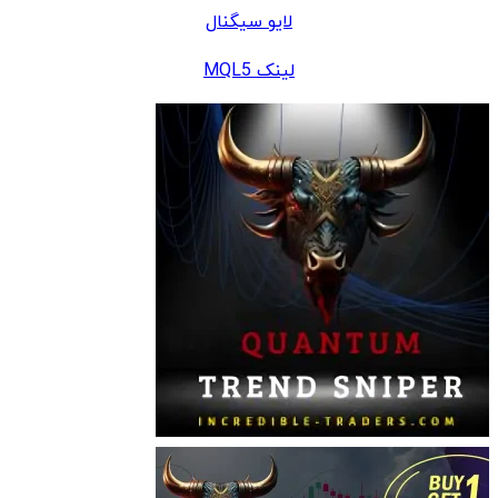
لایو سیگنال
لینک MQL5