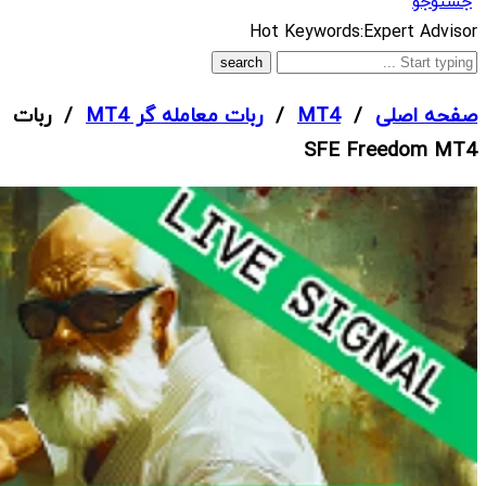
جستوجو
What
Hot Keywords:
Expert Advisor
are
you
صفحه اصلی
/
MT4
/
ربات معامله گر MT4
/ ربات
looking
SFE Freedom MT4
for?