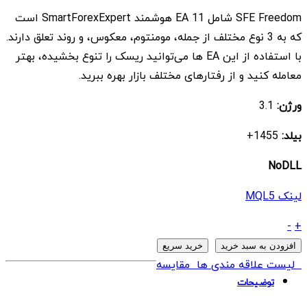
اصلی
فعلی
SFE Freedom شامل 11 EA هوشمند SmartForexExpert است
$ 9
$ 399
که به 3 نوع مختلف از جمله، مومنتوم، معکوس، و روند تعلق دارند.
بود.
است.
با استفاده از این EA ها می‌توانید ریسک را تنوع بخشیده، بهتر
معامله کنید و از رفتارهای مختلف بازار بهره ببرید.
ورژن:
3.1
بیلد:
1455+
NoDLL
لینک MQL5
ربات
-
+
SFE
افزودن به سبد خرید
خرید سریع
Freedom
لیست علاقه مندی ها
مقایسه
MT4
توضیحات
quantity