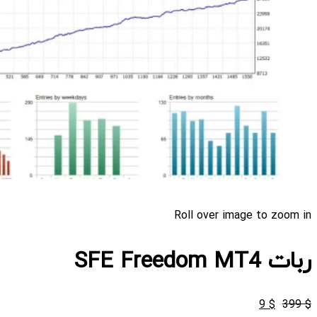
Roll over image to zoom in
ربات SFE Freedom MT4
قیمت
قیمت
9
$
399
$