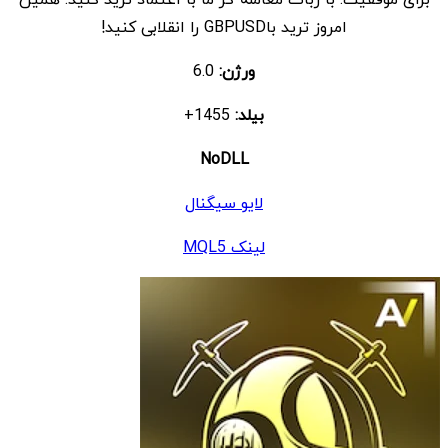
امروز ترید باGBPUSD را انقلابی کنید!
ورژن:
6.0
بیلد:
1455+
NoDLL
لایو سیگنال
لینک MQL5