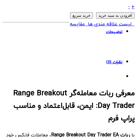
ربات
-
+
Range
افزودن به سبد خرید
خرید سریع
Breakout
لیست علاقه مندی ها
مقایسه
Day
توضیحات
Trader
MT4
quantity
نظرات (0)
معرفی ربات معامله‌گر Range Breakout
Day Trader: ایمن، قابل‌اعتماد و مناسب
پراپ فرم
با
ربات
Range Breakout Day Trader EA
، معاملات فارکس خود