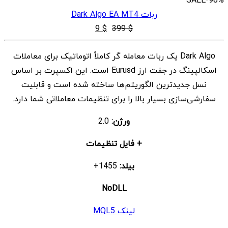
ربات Dark Algo EA MT4
قیمت
قیمت
9
$
399
$
اصلی
فعلی
Dark Algo یک ربات معامله گر کاملاً اتوماتیک برای معاملات
$ 9
$ 399
اسکالپینگ در جفت ارز Eurusd است. این اکسپرت بر اساس
بود.
است.
نسل جدیدترین الگوریتم‌ها ساخته شده است و قابلیت
سفارشی‌سازی بسیار بالا را برای تنظیمات معاملاتی شما دارد.
ورژن:
2.0
+ فایل تنظیمات
بیلد:
1455+
NoDLL
لینک MQL5