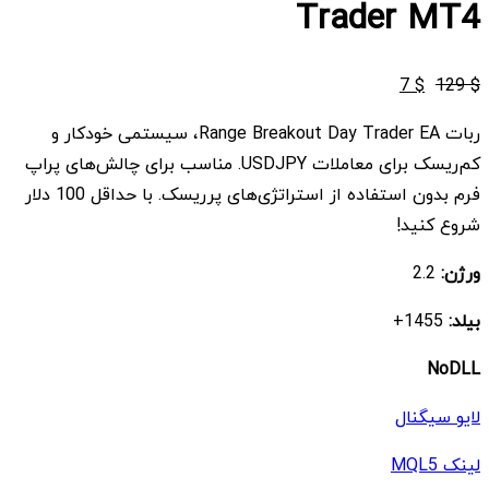
Trader MT4
قیمت
قیمت
7
$
129
$
اصلی
فعلی
ربات Range Breakout Day Trader EA، سیستمی خودکار و
$ 7
$ 129
کم‌ریسک برای معاملات USDJPY. مناسب برای چالش‌های پراپ
بود.
است.
فرم بدون استفاده از استراتژی‌های پرریسک. با حداقل 100 دلار
شروع کنید!
ورژن:
2.2
بیلد:
1455+
NoDLL
لایو سیگنال
لینک MQL5