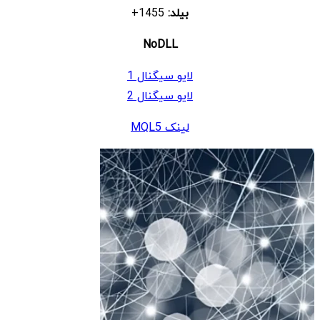
بیلد:
1455+
NoDLL
لایو سیگنال 1
لایو سیگنال 2
لینک MQL5