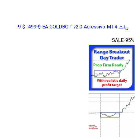
قیمت
قیمت
ربات EA GOLDBOT v2.0 Agressivo MT4
$
499
$
9
اصلی
فعلی
SALE
-95%
$ 9
$ 499
بود.
است.