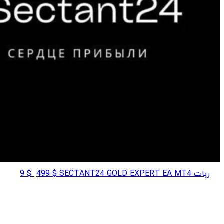
قیمت
قیمت
ربات SECTANT24 GOLD EXPERT EA MT4
$
499
$
9
اصلی
فعلی
$ 9
$ 499
بود.
است.