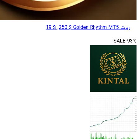
قیمت
قیمت
ربات Golden Rhythm MT5
$
250
$
19
اصلی
فعلی
SALE
-93%
$ 19
$ 250
بود.
است.