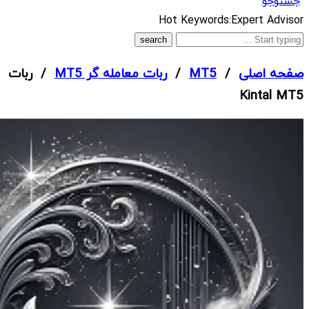
جستوجو
What
Hot Keywords:
Expert Advisor
are
you
صفحه اصلی
/
MT5
/
ربات معامله گر MT5
/ ربات
looking
Kintal MT5
for?