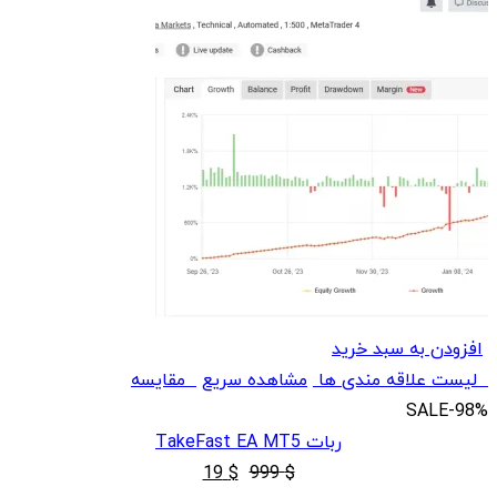
افزودن به سبد خرید
لیست علاقه مندی ها
مشاهده سریع
مقایسه
SALE
-98%
ربات TakeFast EA MT5
قیمت
قیمت
19
$
999
$