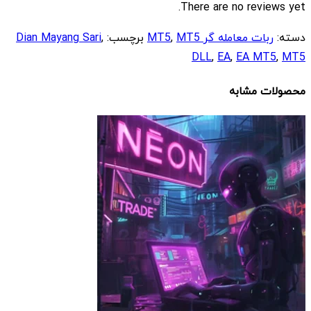
There are no reviews yet.
دسته:
ربات معامله گر MT5
MT5
,
برچسب:
,
Dian Mayang Sari
DLL
,
EA
,
EA MT5
,
MT5
محصولات مشابه