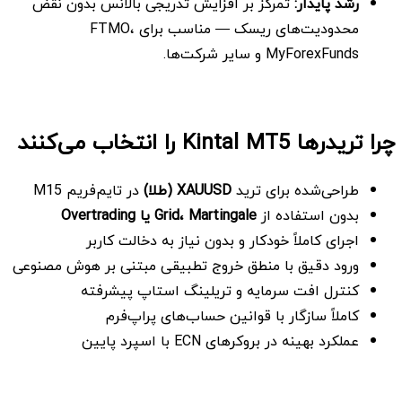
رشد پایدار
:
تمرکز بر افزایش تدریجی بالانس بدون نقض
محدودیت‌های ریسک — مناسب برای FTMO،
MyForexFunds و سایر شرکت‌ها.
چرا تریدرها
Kintal MT5 را انتخاب می‌کنند
طراحی‌شده برای ترید
XAUUSD (طلا)
در تایم‌فریم M15
بدون استفاده از
Martingale یا
Grid،
Overtrading
اجرای کاملاً خودکار و بدون نیاز به دخالت کاربر
ورود دقیق با منطق خروج تطبیقی مبتنی بر هوش مصنوعی
کنترل افت سرمایه و تریلینگ استاپ پیشرفته
کاملاً سازگار با قوانین حساب‌های پراپ‌فرم
عملکرد بهینه در بروکرهای ECN با اسپرد پایین