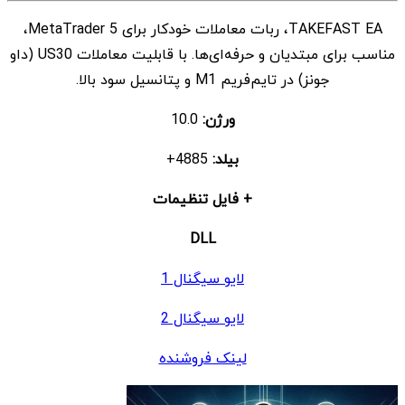
اصلی
فعلی
TAKEFAST EA، ربات معاملات خودکار برای MetaTrader 5،
$ 19
$ 999
مناسب برای مبتدیان و حرفه‌ای‌ها. با قابلیت معاملات US30 (داو
بود.
است.
جونز) در تایم‌فریم M1 و پتانسیل سود بالا.
ورژن:
10.0
بیلد:
4885+
+ فایل تنظیمات
DLL
لایو سیگنال 1
لایو سیگنال 2
لینک فروشنده