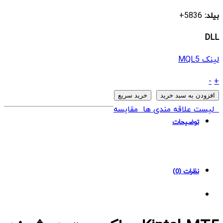
بیلد:
5836+
DLL
لینک MQL5
ربات
-
+
Kintal
افزودن به سبد خرید
خرید سریع
MT5
لیست علاقه مندی ها
مقایسه
quantity
توضیحات
نظرات (0)