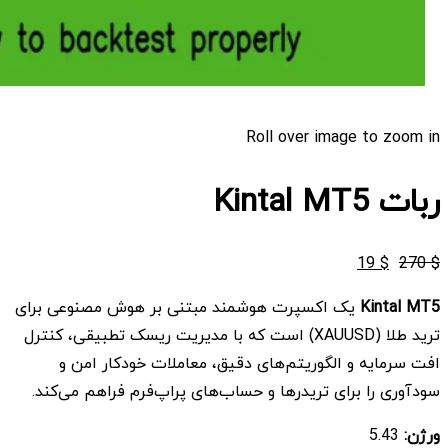
Roll over image to zoom in
ربات Kintal MT5
قیمت
قیمت
19
$
270
$
اصلی
فعلی
Kintal MT5
یک اکسپرت هوشمند مبتنی بر هوش مصنوعی برای
$ 19
$ 270
ترید طلا (XAUUSD) است که با مدیریت ریسک تطبیقی، کنترل
بود.
است.
افت سرمایه و الگوریتم‌های دقیق، معاملات خودکار امن و
سودآوری را برای تریدرها و حساب‌های پراپ‌فرم فراهم می‌کند.
ورژن:
5.43