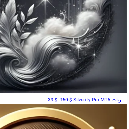
قیمت
قیمت
ربات Silverity Pro MT5
$
150
$
39
اصلی
فعلی
$ 39
$ 150
بود.
است.