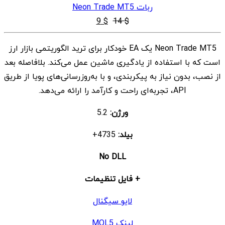
ربات Neon Trade MT5
قیمت
قیمت
9
$
14
$
اصلی
فعلی
Neon Trade MT5 یک EA خودکار برای ترید الگوریتمی بازار ارز
$ 9
$ 14
است که با استفاده از یادگیری ماشین عمل می‌کند. بلافاصله بعد
بود.
است.
از نصب، بدون نیاز به پیکربندی، و با به‌روزرسانی‌های پویا از طریق
API، تجربه‌ای راحت و کارآمد را ارائه می‌دهد.
ورژن:
5.2
بیلد:
4735+
No DLL
+ فایل تنظیمات
لایو سیگنال
لینک MQL5