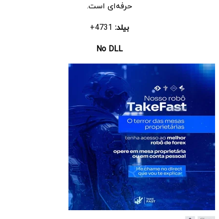
حرفه‌ای است.
بیلد:
4731+
No DLL