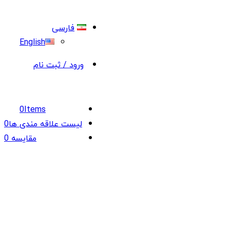
فارسی
English
ورود / ثبت نام
0
Items
لیست علاقه مندی ها
0
مقایسه
0