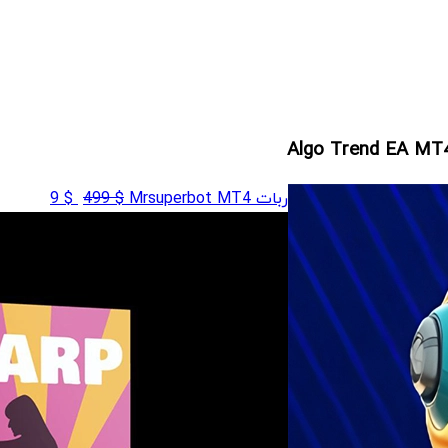
قیمت
قیمت
ربات Mrsuperbot MT4
$
499
$
9
اصلی
فعلی
$ 9
$ 499
بود.
است.