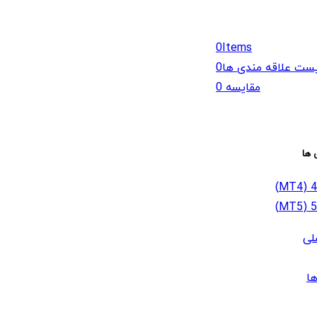
0
Items
ست علاقه مندی ها
0
مقایسه
0
 ها
لی
ا