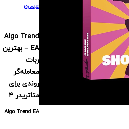
نظرات (0)
Algo Trend
EA –
بهترین
ربات
معامله‌گر
روندی برای
متاتریدر
۴
Algo Trend EA