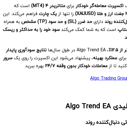
اکسپرت معامله‌گر خودکار
برای
متاتریدر
۴
(MT4)
است که
و طلا
(XAUUSD)
را تنها از
یک چارت
فراهم می‌کند. این
‌کننده روند
دارای
حد ضرر
(SL) و حد سود
(TP) مشخص
به همراه
ستاپ
است که به شما کمک می‌کند
سود خود را به حداکثر و ریسک
د
.
ر از
۱۲.۵٪
، Algo Trend EA در طول سال‌ها
نتایج سودآوری پایدار
برای
عملکرد بهینه
، پیشنهاد می‌شود این اکسپرت را روی یک
سرور
کنید تا از
معاملات خودکار بدون وقفه
۲۴/۷
بهره ببرید.
Algo Trading Grou
لیدی
Algo Trend EA
ی دنبال‌کننده روند