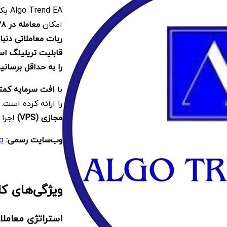
Algo Trend EA یک
امکان
معامله در
۲۸ جفت ارز 
ربات معاملاتی دنبال
قابلیت تریلینگ ا
را به حداقل برسانی
با
افت سرمایه کمت
را ارائه کرده است. 
مجازی
(VPS)
اجرا 
وب‌سایت رسمی:
p
ویژگی‌های ک
استراتژی معاملات