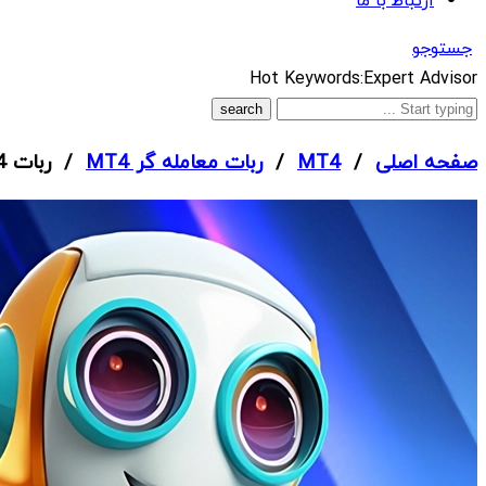
ارتباط با ما
جستوجو
What
Hot Keywords:
Expert Advisor
are
you
صفحه اصلی
/
MT4
/
ربات معامله گر MT4
/ ربات Algo Trend EA MT4
looking
for?