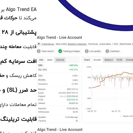
Algo Trend EA بر اساس
می‌کند تا
حرکات قوی
پشتیبانی از
۲۸ جفت ارز + طلا
قابلیت
معامله چند
افت سرمایه کم 
کاهش ریسک و
حف
حد ضرر
(SL) و حد سود
تمام معاملات دارا
قابلیت تریلینگ