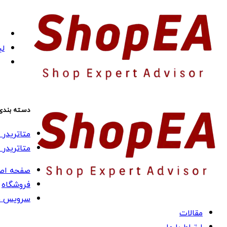
لی
دسته بندی
متاتریدر 4 (MT4)
متاتریدر 5 (MT5)
صفحه اص
فروشگاه
سرویس ه
مقالات