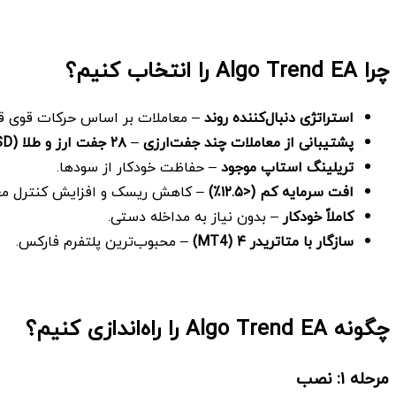
MT4
quantity
چرا
Algo Trend EA را انتخاب کنیم؟
استراتژی دنبال‌کننده روند
– معاملات بر اساس حرکات قوی ق
پشتیبانی از معاملات چند جفت‌ارزی
–
۲۸
جفت ارز و طلا
(XAUUSD)
تریلینگ استاپ موجود
– حفاظت خودکار از سودها.
افت سرمایه کم
(
<
۱۲.۵٪
)
– کاهش ریسک و افزایش کنترل مع
کاملاً خودکار
– بدون نیاز به مداخله دستی.
سازگار با متاتریدر
۴
(MT4)
– محبوب‌ترین پلتفرم فارکس.
چگونه
Algo Trend EA را راه‌اندازی کنیم؟
مرحله
۱: نصب