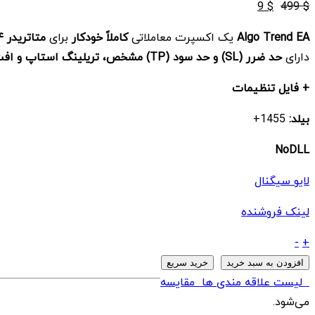
قیمت
قیمت
9
$
499
$
اصلی
فعلی
Algo Trend EA
یک اکسپرت معاملاتی
کاملاً خودکار
برای
متاتریدر ۴ (MT4)
$ 9
$ 499
دارای
حد ضرر (SL) و حد سود (TP) مشخص، تریلینگ استاپ و افت سرمایه کمتر از ۱۲.۵٪
بود.
است.
+ فایل تنظیمات
بیلد:
1455+
NoDLL
لایو سیگنال
لینک فروشنده
ربات
-
+
Algo
افزودن به سبد خرید
خرید سریع
Trend
لیست علاقه مندی ها
مقایسه
EA
می‌شود.