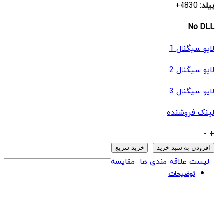
بیلد:
4830+
No DLL
لایو سیگنال 1
لایو سیگنال 2
لایو سیگنال 3
لینک فروشنده
ربات
-
+
EA
افزودن به سبد خرید
خرید سریع
Brilliant
لیست علاقه مندی ها
مقایسه
Pro
توضیحات
MT5
quantity