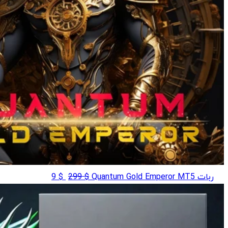
قیمت
قیمت
ربات Quantum Gold Emperor MT5
$
299
$
9
اصلی
فعلی
$ 9
$ 299
بود.
است.