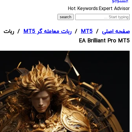
جستوجو
What
Hot Keywords:
Expert Advisor
are
you
صفحه اصلی
/
MT5
/
ربات معامله گر MT5
/ ربات
looking
EA Brilliant Pro MT5
for?