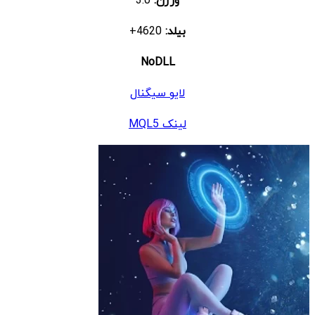
بیلد:
4620+
NoDLL
لایو سیگنال
لینک MQL5