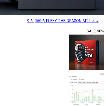
قیمت
قیمت
ربات FLEXY THE DRAGON MT5
$
150
$
9
اصلی
فعلی
SALE
-98%
$ 9
$ 150
بود.
است.